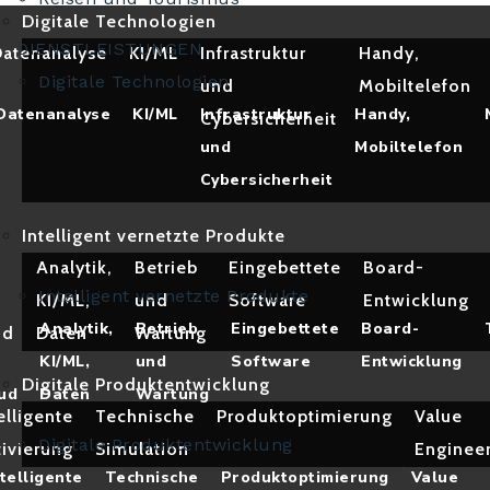
Digitale Technologien
DIENSTLEISTUNGEN
atenanalyse
KI/ML
Infrastruktur
Handy,
Digitale Technologien
und
Mobiltelefon
Datenanalyse
KI/ML
Infrastruktur
Handy,
Cybersicherheit
und
Mobiltelefon
Cybersicherheit
Intelligent vernetzte Produkte
Analytik,
Betrieb
Eingebettete
Board-
Intelligent vernetzte Produkte
KI/ML,
und
Software
Entwicklung
Analytik,
Betrieb
Eingebettete
Board-
ud
Daten
Wartung
KI/ML,
und
Software
Entwicklung
Digitale Produktentwicklung
ud
Daten
Wartung
elligente
Technische
Produktoptimierung
Value
Digitale Produktentwicklung
ivierung
Simulation
Enginee
ntelligente
Technische
Produktoptimierung
Value