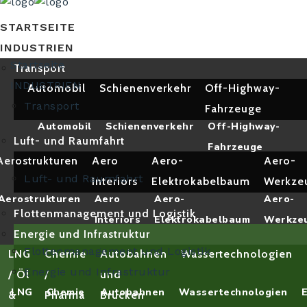
STARTSEITE
INDUSTRIEN
Startseite
Transport
INDUSTRIEN
Automobil
Schienenverkehr
Off-Highway-
Transport
Fahrzeuge
Automobil
Schienenverkehr
Off-Highway-
Luft- und Raumfahrt
Fahrzeuge
Aerostrukturen
Aero
Aero-
Aero-
Luft- und Raumfahrt
Interiors
Elektrokabelbaum
Werkze
Aerostrukturen
Aero
Aero-
Aero-
Flottenmanagement und Logistik
Interiors
Elektrokabelbaum
Werkze
Energie und Infrastruktur
Flottenmanagement und Logistik
LNG
Chemie
Autobahnen
Wassertechnologien
Energie und Infrastruktur
/ Öl
/
und
LNG
Chemie
Autobahnen
Wassertechnologien
&
Pharma
Brücken