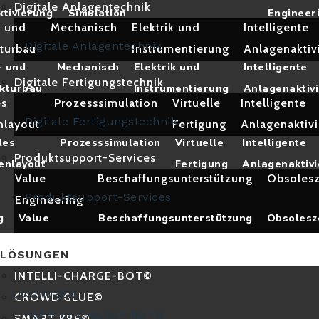
Digitale Anlagentechnik
ktivierung
Simulation
Engineer
- und
Mechanisch
Elektrik und
Intelligente
Digitale Anlagentechnik
kturbau
Instrumentierung
Anlagenaktiv
l- und
Mechanisch
Elektrik und
Intelligente
Digitale Fertigungstechnik
kturbau
Instrumentierung
Anlagenaktiv
es
Prozesssimulation
Virtuelle
Intelligente
Digitale Fertigungstechnik
nlayout
Fertigung
Anlagenaktiv
les
Prozesssimulation
Virtuelle
Intelligente
Produktsupport-Services
enlayout
Fertigung
Anlagenaktiv
g
Value
Beschaffungsunterstützung
Obsoles
Produktsupport-Services
Engineering
g
Value
Beschaffungsunterstützung
Obsoles
Engineering
LÖSUNGEN
INTELLI-CHARGE-BOT©
LÖSUNGEN
CROWD GLUE©
INTELLI-CHARGE-BOT©
SMART KBE©