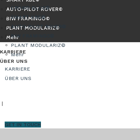
CROWD GLUE©
AUTO-PILOT ROVER©
SMART KBE©
BIW FRAMINGO©
AUTO-PILOT ROVER©
PLANT MODULARIZ©
BIW FRAMINGO©
Mehr
PLANT MODULARIZ©
KARRIERE
Mehr
ÜBER UNS
KARRIERE
ÜBER UNS
GET IN TOUCH