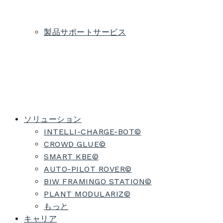
ング
ョン
現
開
発
製品サポートサービス
総コ
ベ
バリュ
調
陳
発売
スト
ン
ーエン
達
腐
前後
アウ
チ
ジニア
サ
化
のサ
ト
マ
リング
ポ
管
ポー
ー
ー
理
ト
ク
ト
ソリューション
INTELLI-CHARGE-BOT©
CROWD GLUE©
SMART KBE©
AUTO-PILOT ROVER©
BIW FRAMINGO STATION©
PLANT MODULARIZ©
もっと
キャリア