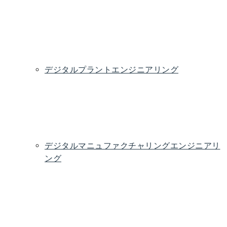
品
ネーブ
ングシ
の
エン
ッ
の
ルメン
ミュレ
最
ジニ
ド
開
ト
ーショ
適
アリ
の
発
ン
化
ング
開
発
デジタルプラントエンジニアリング
プロ
土木
機
電気
スマート
仮
セス
およ
械
およ
プラント
想
と配
び構
式
び計
の実現
試
管
造
装
運
転
デジタルマニュファクチャリングエンジニアリ
ング
プロ
デジタ
プロ
仮
スマ
メ
セス
ルプラ
セス
想
ート
ソ
エン
ントレ
シミ
製
プラ
ッ
ジニ
イアウ
ュレ
造
ント
ド
アリ
ト
ーシ
の実
の