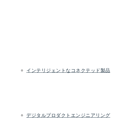
ム
テ
エ
ィ
ン
ジ
ニ
ア
リ
ン
グ
インテリジェントなコネクテッド製品
IoT
アナリテ
運
組み込
取締
テ
とク
ィクス、
用
みソフ
役会
ス
ラウ
AI/ML、
と
トウェ
の開
ト
ド
データ
保
ア
発
守
デジタルプロダクトエンジニアリング
新
スマー
エンジ
製
バリ
メ
製
トなイ
ニアリ
品
ュー
ソ