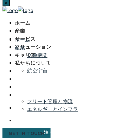
×
ホーム
産業
サービス
ホーム
ソリューション
産業
キャリア
交通機関
私たちについて
自動車
鉄道輸送
オフハイウェイ車両
航空宇宙
エアロス
エアロ
エアロ電
エアロ
トラクチ
インテ
線ハーネ
ツーリ
ャー
リア
ス
ング
フリート管理と物流
エネルギーとインフラ
力
LNG
化
高速
ウォー
再生可
/ 石
学・
道路
ターテ
能エネ
油・
製薬
と橋
クノロ
ルギー
GET IN TOUCH