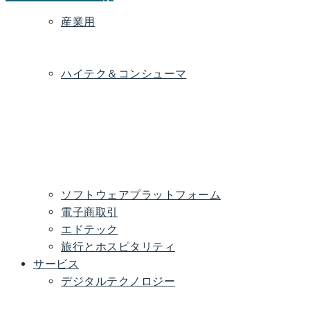
ガス
ジー
産業用
ターボ機
スマート産業
フレキシブル産業
械
製品
機械
ハイテク＆コンシューマ
医
通
タブ
家
医
ウェ
スマー
療
信
レッ
電
療
アラ
トアプ
機
シ
ト/周
機
ブル
ライア
器
ス
辺機
器
デバ
ンス
テ
器
イス
ム
ソフトウェアプラットフォーム
電子商取引
エドテック
旅行とホスピタリティ
サービス
デジタルテクノロジー
デ
クラウド
デー
AI/ML
イ
携
マ
Java